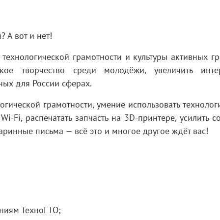
 А вот и нет!
 технологической грамотности и культуры активных г
ское творчество среди молодёжи, увеличить инт
ных для России сферах.
огической грамотности, умение использовать технолог
i-Fi, распечатать запчасть на 3D-принтере, усилить с
таринные письма — всё это и многое другое ждёт вас!
ениям ТехноГТО;