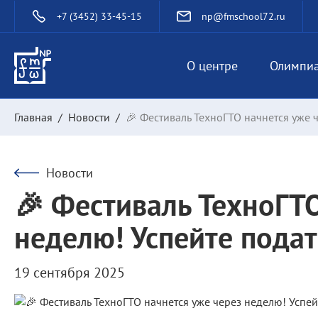
+7 (3452) 33-45-15
np@fmschool72.ru
О центре
Олимпи
Главная
/
Новости
/
🎉 Фестиваль ТехноГТО начнется уже ч
Новости
🎉 Фестиваль ТехноГТО
неделю! Успейте подат
19 сентября 2025