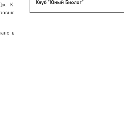
Клуб "Юный Биолог"
Дж. К.
уровню
тапе в