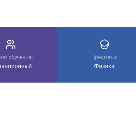
ат обучения:
Предметы:
танционный
Физика