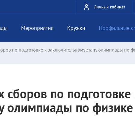
Личный кабинет
ады
Мероприятия
Кружки
Профильные с
оров по подготовке к заключительному этапу олимпиады по ф
 сборов по подготовке 
у олимпиады по физике