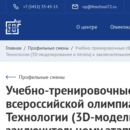
+7 (3452) 33-45-15
np@fmschool72.ru
О центре
Олимпи
Главная
/
Профильные смены
/
Учебно-тренировочные сб
Технологии (3D-моделирование и печать) к заключительном
Профильные смены
Учебно-тренировочные
всероссийской олимпи
Технологии (3D-модел