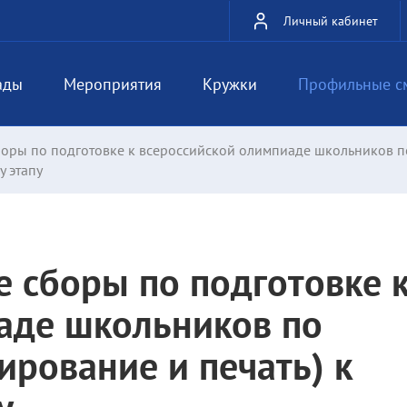
Личный кабинет
ады
Мероприятия
Кружки
Профильные с
оры по подготовке к всероссийской олимпиаде школьников п
у этапу
 сборы по подготовке 
аде школьников по
ирование и печать) к