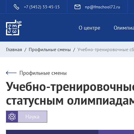
+7 (3452) 33-45-15
np@fmschool72.ru
О центре
Олимпи
Главная
/
Профильные смены
/
Учебно-тренировочные сб
Профильные смены
Учебно-тренировочные
статусным олимпиадам
Наука