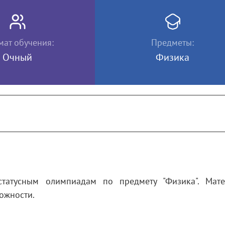
ат обучения:
Предметы:
Очный
Физика
статусным олимпиадам по предмету "Физика". Мат
ожности.