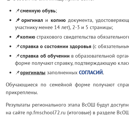
📌
сменную обувь
;
📌оригинал
и
копию
документа, удостоверяюще
участнику менее 14 лет), 2-3 и 5 страницы;
📌копию
страхового свидетельства обязательног
📌
справка о состоянии здоровья
(с обязательн
📌
справка об обучении
в образовательной орга
форме получают справку, подтверждающую класс
📌
оригиналы
заполненных
СОГЛАСИЙ
.
Обучающиеся по семейной форме получают справ
прикреплены.
Результаты регионального этапа ВсОШ будут доступн
на сайте np.fmschool72.ru (итоговые) в разделе ВсО