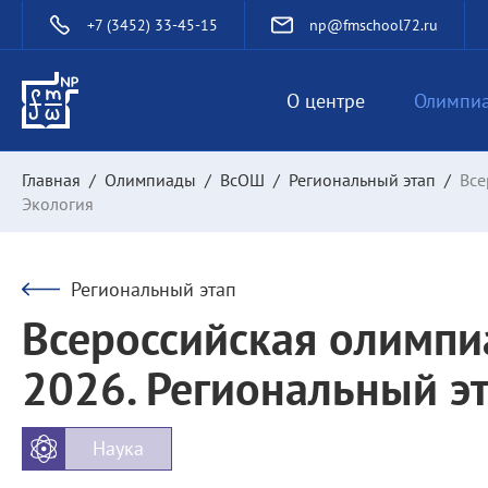
+7 (3452) 33-45-15
np@fmschool72.ru
О центре
Олимпи
Главная
/
Олимпиады
/
ВсОШ
/
Региональный этап
/
Все
Экология
Региональный этап
Всероссийская олимпи
2026. Региональный эт
Наука