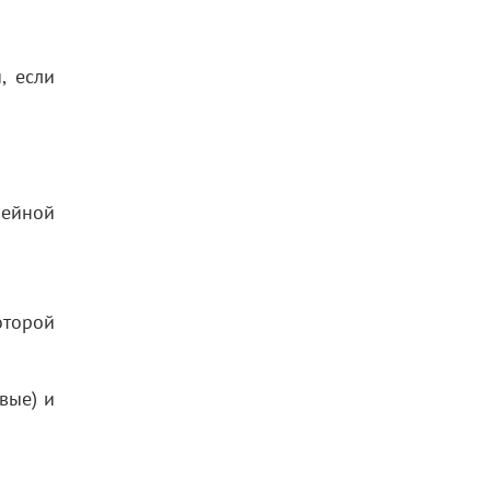
, если
мейной
оторой
вые) и