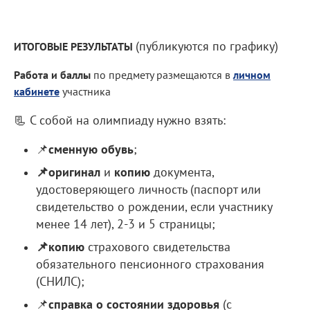
(публикуются по графику)
ИТОГОВЫЕ РЕЗУЛЬТАТЫ
Работа и баллы
по предмету размещаются в
личном
кабинете
участника
📃 С собой на олимпиаду нужно взять:
📌
сменную обувь
;
📌оригинал
и
копию
документа,
удостоверяющего личность (паспорт или
свидетельство о рождении, если участнику
менее 14 лет), 2-3 и 5 страницы;
📌копию
страхового свидетельства
обязательного пенсионного страхования
(СНИЛС);
📌
справка о состоянии здоровья
(с