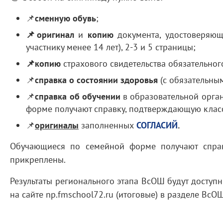
📌
сменную обувь
;
📌оригинал
и
копию
документа, удостоверяюще
участнику менее 14 лет), 2-3 и 5 страницы;
📌копию
страхового свидетельства обязательног
📌
справка о состоянии здоровья
(с обязательн
📌
справка об обучении
в образовательной орга
форме получают справку, подтверждающую класс
📌
оригиналы
заполненных
СОГЛАСИЙ
.
Обучающиеся по семейной форме получают справ
прикреплены.
Результаты регионального этапа ВсОШ будут доступн
на сайте np.fmschool72.ru (итоговые) в разделе ВсО