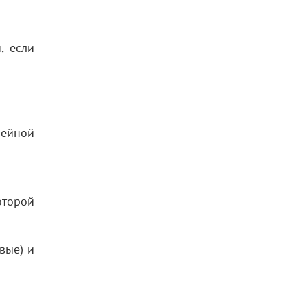
, если
мейной
оторой
вые) и