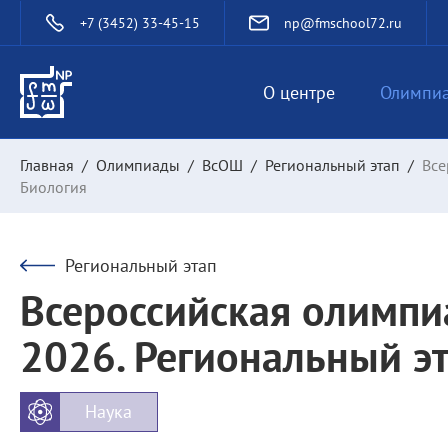
+7 (3452) 33-45-15
np@fmschool72.ru
О центре
Олимпи
Главная
/
Олимпиады
/
ВсОШ
/
Региональный этап
/
Все
Биология
Региональный этап
Всероссийская олимпи
2026. Региональный эт
Наука