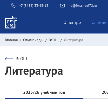
+7 (3452) 33-45-15
np@fmschool72.ru
О центре
Олимпи
Главная
/
Олимпиады
/
ВсОШ
/
Литература
ВсОШ
Литература
2025/26 учебный год
20