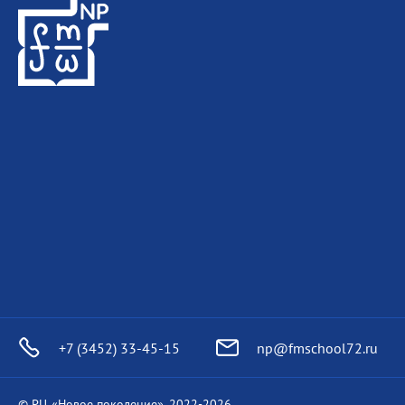
+7 (3452) 33-45-15
np@fmschool72.ru
© РЦ «Новое поколение», 2022-
2026