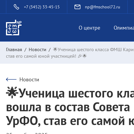
+7 (3452) 33-45-15
np@fmschool72.ru
О центре
Олимпи
Главная
/
Новости
/
🌟Ученица шестого класса ФМШ Карин
став его самой юной участницей! 🎉🌟
Новости
🌟Ученица шестого к
вошла в состав Совет
УрФО, став его самой 