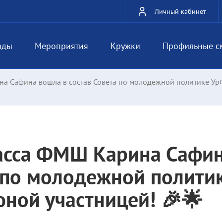
Личный кабинет
ады
Мероприятия
Кружки
Профильные с
а Сафина вошла в состав Совета по молодежной политике Ур
ласса ФМШ Карина Сафи
а по молодежной полити
юной участницей! 🎉🌟