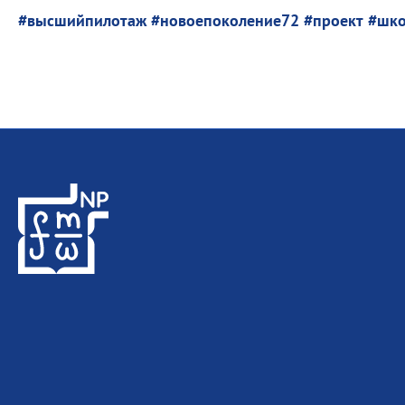
#высшийпилотаж
#новоепоколение72
#проект
#шко