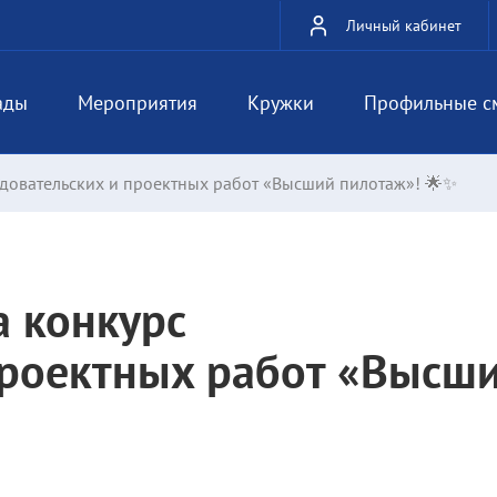
Личный кабинет
ады
Мероприятия
Кружки
Профильные с
едовательских и проектных работ «Высший пилотаж»! 🌟✨
а конкурс
проектных работ «Высш