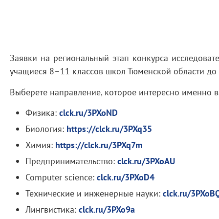
Заявки на региональный этап конкурса исследоват
учащиеся 8–11 классов школ Тюменской области до
Выберете направление, которое интересно именно в
Физика:
clck.ru/3PXoND
Биология:
https://clck.ru/3PXq35
Химия:
https://clck.ru/3PXq7m
Предпринимательство:
clck.ru/3PXoAU
Computer science:
clck.ru/3PXoD4
Технические и инженерные науки:
clck.ru/3PXoB
Лингвистика:
clck.ru/3PXo9a