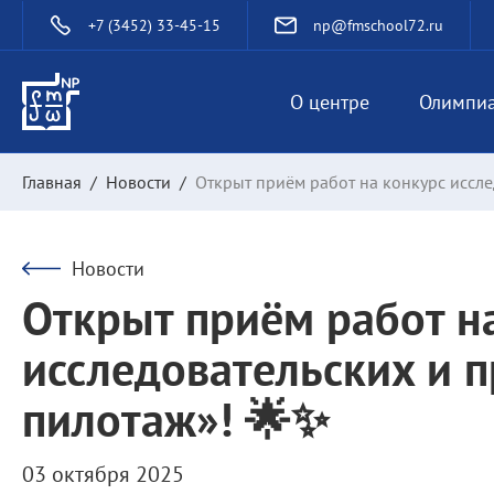
+7 (3452) 33-45-15
np@fmschool72.ru
О центре
Олимпи
Главная
/
Новости
/
Открыт приём работ на конкурс иссл
Новости
Открыт приём работ н
исследовательских и 
пилотаж»! 🌟✨
03 октября 2025