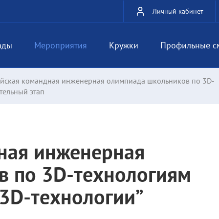
Личный кабинет
ады
Мероприятия
Кружки
Профильные с
ийская командная инженерная олимпиада школьников по 3D-
тельный этап
ная инженерная
в по 3D-технологиям
3D-технологии”