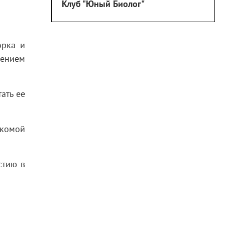
Клуб "Юный Биолог"
орка и
лением
ать ее
акомой
стию в