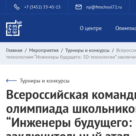
+7 (3452) 33-45-15
np@fmschool72.ru
О центре
Олимпи
Главная
/
Мероприятия
/
Турниры и конкурсы
/
Всеросс
технологиям “Инженеры будущего: 3D-технологии” заключи
Турниры и конкурсы
Всероссийская команд
олимпиада школьнико
“Инженеры будущего: 