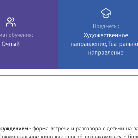
Предметы:
ат обучения:
Художественное
Очный
направление, Театральн
направление
бсуждением
- форма встречи и разговора с детьми на в
 Документальное кино как способ познакомиться с бо