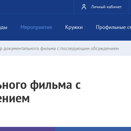
Личный кабинет
ады
Мероприятия
Кружки
Профильные с
р документального фильма с последующим обсуждением
ного фильма с
ением