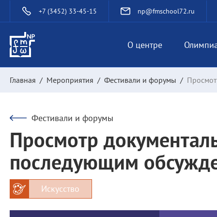
+7 (3452) 33-45-15
np@fmschool72.ru
О центре
Олимпи
Главная
/
Мероприятия
/
Фестивали и форумы
/
Просмот
Фестивали и форумы
Просмотр документаль
последующим обсужд
Искусство